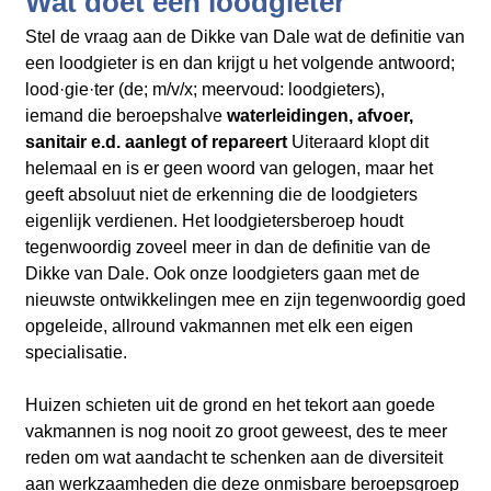
Wat doet een loodgieter
Stel de vraag aan de Dikke van Dale wat de definitie van
een loodgieter is en dan krijgt u het volgende antwoord;
lood·gie·ter (de; m/v/x; meervoud: loodgieters),
iemand die beroepshalve
waterleidingen, afvoer,
sanitair e.d. aanlegt of repareert
Uiteraard klopt dit
helemaal en is er geen woord van gelogen, maar het
geeft
absoluut niet de erkenning die de loodgieters
eigenlijk verdienen. Het loodgietersberoep houdt
tegenwoordig zoveel meer in dan de definitie van de
Dikke van Dale. Ook onze loodgieters gaan met de
nieuwste ontwikkelingen mee en zijn tegenwoordig goed
opgeleide, allround vakmannen met elk een eigen
specialisatie.
Huizen schieten uit de grond en het tekort aan goede
vakmannen is nog nooit zo groot geweest, des te meer
reden om wat aandacht te schenken aan de diversiteit
aan werkzaamheden die deze onmisbare beroepsgroep