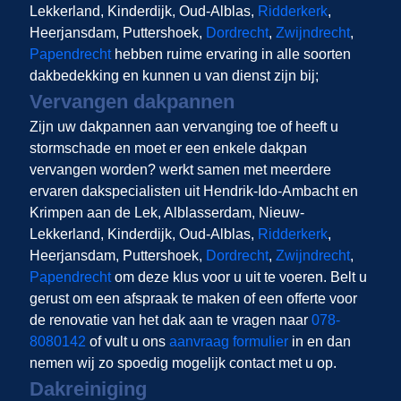
Lekkerland, Kinderdijk, Oud-Alblas,
Ridderkerk
,
Heerjansdam, Puttershoek,
Dordrecht
,
Zwijndrecht
,
Papendrecht
hebben ruime ervaring in alle soorten
dakbedekking en kunnen u van dienst zijn bij;
Vervangen dakpannen
Zijn uw dakpannen aan vervanging toe of heeft u
stormschade en moet er een enkele dakpan
vervangen worden?
werkt samen met meerdere
ervaren dakspecialisten uit Hendrik-Ido-Ambacht en
Krimpen aan de Lek, Alblasserdam, Nieuw-
Lekkerland, Kinderdijk, Oud-Alblas,
Ridderkerk
,
Heerjansdam, Puttershoek,
Dordrecht
,
Zwijndrecht
,
Papendrecht
om deze klus voor u uit te voeren. Belt u
gerust om een afspraak te maken of een offerte voor
de renovatie van het dak aan te vragen naar
078-
8080142
of vult u ons
aanvraag formulier
in en dan
nemen wij zo spoedig mogelijk contact met u op.
Dakreiniging