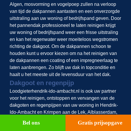
Algen, mosvorming en vogelpoep zullen na verloop
van tijd de dakpannen aantasten en een onverzorgde
uitstraling aan uw woning of bedrijfspand geven. Door
het pannendak professioneel te laten reinigen krijgt
uw woning of bedrijfspand weer een frisse uitstraling
en kan het regenwater weer moeiteloos wegstromen
richting de dakgoot. Om de dakpannen schoon te
houden kunt u ervoor kiezen om na het reinigen van
de dakpannen een coating of een impregneerlaag te
laten aanbrengen. Zo blijft uw dak in topconditie en
haalt u het meeste uit de levensduur van het dak.
Dakgoot en regenpijp
Loodgieterhendrik-ido-ambacht.nl is ook uw partner
voor het reinigen, ontstoppen en vervangen van de
dakgoten en regenpijpen van uw woning in Hendrik-
Ido-Ambacht en Krimpen aan de Lek, Alblasserdam,
Nieuw-Lekkerland, Kinderdijk, Oud-Alblas,
Bel ons
Gratis prijsopgave
Ridderkerk
, Heerjansdam, Puttershoek,
Dordrecht
,