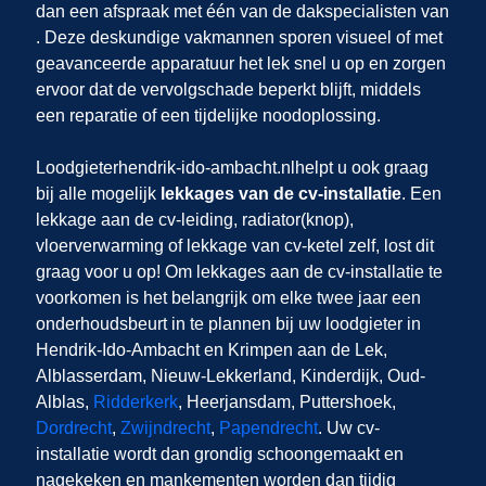
dan een afspraak met één van de dakspecialisten van
. Deze deskundige vakmannen sporen visueel of met
geavanceerde apparatuur het lek snel u op en zorgen
ervoor dat de vervolgschade beperkt blijft, middels
een reparatie of een tijdelijke noodoplossing.
Loodgieterhendrik-ido-ambacht.nl
helpt u ook graag
bij alle mogelijk
lekkages van de cv-installatie
. Een
lekkage aan de cv-leiding, radiator(knop),
vloerverwarming of lekkage van cv-ketel zelf,
lost dit
graag voor u op! Om lekkages aan de cv-installatie te
voorkomen is het belangrijk om elke twee jaar een
onderhoudsbeurt in te plannen bij uw loodgieter in
Hendrik-Ido-Ambacht en Krimpen aan de Lek,
Alblasserdam, Nieuw-Lekkerland, Kinderdijk, Oud-
Alblas,
Ridderkerk
, Heerjansdam, Puttershoek,
Dordrecht
,
Zwijndrecht
,
Papendrecht
. Uw cv-
installatie wordt dan grondig schoongemaakt en
nagekeken en mankementen worden dan tijdig